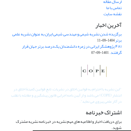
ارسال مقاله
تماس با ما
نقشه سایت
آخرین اخبار
برگزیده شدن نشریه شیمی و مهندسی شیمی ایران به عنوان نشریه علمی
برتر
1404-09-11
۴۸۱ پژوهشگر ایرانی در زمره دانشمندان یک‌درصد برتر جهان قرار
گرفتند.
1401-09-07
"
این نشریه با احترام به قوانین اخلاق در نشریات، تابع قوانین کمیتۀ اخلاق در
انتشار (COPE) می باشد و از آیین نامه اجرایی قانون پیشگیری و مقابله با تقلب
در آثار علمی پیروی می نماید".
اشتراک خبرنامه
برای دریافت اخبار و اطلاعیه های مهم نشریه در خبرنامه نشریه مشترک
شوید.