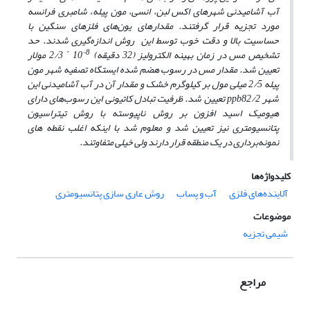
آب آشامیدنی شهرهای اکس لبن، انسی، مون پیله، شامبری فرانسه
مورد تجزیه قرار گرفتند. مقدارهای یون‌های فلزهای سنگین با
حساسیت بالا و دقت خوب توسط این روش اندازه‌گیری شدند. حد
8-
تشخیص مس در زمان بهینه الکترولیز (32 دقیقه)
10
´
2/3 مولار
تعیین شد. مقدار مس در رسوب هضم شده ایستگاه تصفیه شهر مون
پیله 2/5 میلی مول بر کیلوگرم خشک
و مقدار آن در آب آشامیدنی این
شهر
82/2
ppb
تعیین شد. ظرفیت تبادل کاتیونی این رسوب‌های دارای
هیومیک اسید افزون بر روش ناپیوسته با روش تیتراسیون
پتانسیومتری نیز تعیین شد و معلوم شد با اینکه اغلب نقطه ‌های
نمونه‌برداری در یک منطقه قرار دارند ولی خیلی متفاوتند.
کلیدواژه‌ها
آلاینده‌های فلزی
آب و پساب
روش عاری سازی پتانسیومتری
موضوعات
شیمی تجزیه
مراجع