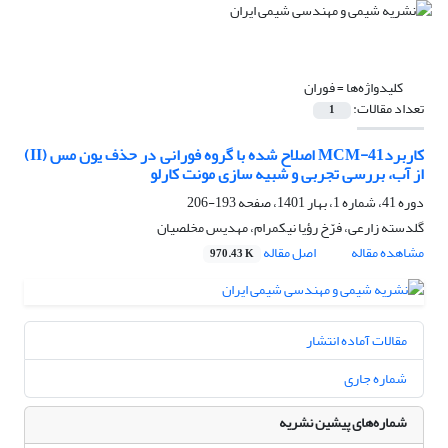
کلیدواژه‌ها =
فوران
تعداد مقالات:
1
کاربردMCM-41 اصلاح شده با گروه فورانی در حذف یون مس (II)
از آب، بررسی تجربی و شبیه سازی مونت کارلو
دوره 41، شماره 1، بهار 1401، صفحه
193-206
گلدسته زارعی، فرّخ رؤیا نیکمرام، مهدیس مخلصیان
مشاهده مقاله
اصل مقاله
970.43 K
مقالات آماده انتشار
شماره جاری
شماره‌های پیشین نشریه