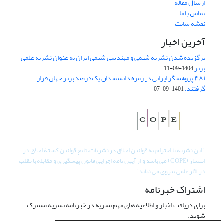
ارسال مقاله
تماس با ما
نقشه سایت
آخرین اخبار
برگزیده شدن نشریه شیمی و مهندسی شیمی ایران به عنوان نشریه علمی
برتر
1404-09-11
۴۸۱ پژوهشگر ایرانی در زمره دانشمندان یک‌درصد برتر جهان قرار
گرفتند.
1401-09-07
"
این نشریه با احترام به قوانین اخلاق در نشریات، تابع قوانین کمیتۀ اخلاق در
انتشار (COPE) می باشد و از آیین نامه اجرایی قانون پیشگیری و مقابله با تقلب
در آثار علمی پیروی می نماید".
اشتراک خبرنامه
برای دریافت اخبار و اطلاعیه های مهم نشریه در خبرنامه نشریه مشترک
شوید.