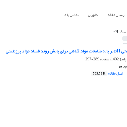
ارسال مقاله
داوران
تماس با ما
سگر pH
د مواد پروتئینی
289-297
 باهر
اصل مقاله
505.53 K