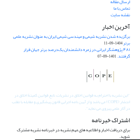
ارسال مقاله
تماس با ما
نقشه سایت
آخرین اخبار
برگزیده شدن نشریه شیمی و مهندسی شیمی ایران به عنوان نشریه علمی
برتر
1404-09-11
۴۸۱ پژوهشگر ایرانی در زمره دانشمندان یک‌درصد برتر جهان قرار
گرفتند.
1401-09-07
"
این نشریه با احترام به قوانین اخلاق در نشریات، تابع قوانین کمیتۀ اخلاق در
انتشار (COPE) می باشد و از آیین نامه اجرایی قانون پیشگیری و مقابله با تقلب
در آثار علمی پیروی می نماید".
اشتراک خبرنامه
برای دریافت اخبار و اطلاعیه های مهم نشریه در خبرنامه نشریه مشترک
شوید.