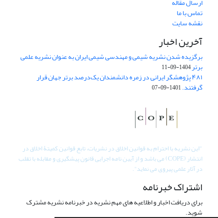
ارسال مقاله
تماس با ما
نقشه سایت
آخرین اخبار
برگزیده شدن نشریه شیمی و مهندسی شیمی ایران به عنوان نشریه علمی
برتر
1404-09-11
۴۸۱ پژوهشگر ایرانی در زمره دانشمندان یک‌درصد برتر جهان قرار
گرفتند.
1401-09-07
"
این نشریه با احترام به قوانین اخلاق در نشریات، تابع قوانین کمیتۀ اخلاق در
انتشار (COPE) می باشد و از آیین نامه اجرایی قانون پیشگیری و مقابله با تقلب
در آثار علمی پیروی می نماید".
اشتراک خبرنامه
برای دریافت اخبار و اطلاعیه های مهم نشریه در خبرنامه نشریه مشترک
شوید.