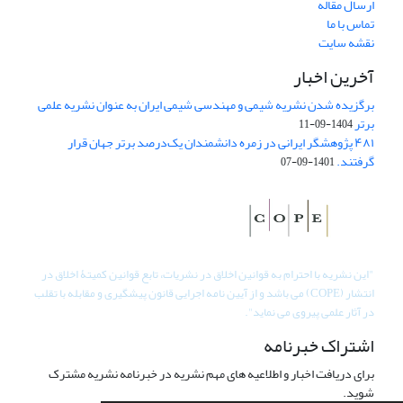
ارسال مقاله
تماس با ما
نقشه سایت
آخرین اخبار
برگزیده شدن نشریه شیمی و مهندسی شیمی ایران به عنوان نشریه علمی
برتر
1404-09-11
۴۸۱ پژوهشگر ایرانی در زمره دانشمندان یک‌درصد برتر جهان قرار
گرفتند.
1401-09-07
"
این نشریه با احترام به قوانین اخلاق در نشریات، تابع قوانین کمیتۀ اخلاق در
انتشار (COPE) می باشد و از آیین نامه اجرایی قانون پیشگیری و مقابله با تقلب
در آثار علمی پیروی می نماید".
اشتراک خبرنامه
برای دریافت اخبار و اطلاعیه های مهم نشریه در خبرنامه نشریه مشترک
شوید.