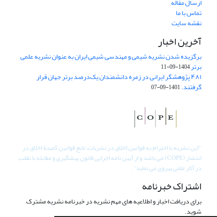
ارسال مقاله
تماس با ما
نقشه سایت
آخرین اخبار
برگزیده شدن نشریه شیمی و مهندسی شیمی ایران به عنوان نشریه علمی
برتر
1404-09-11
۴۸۱ پژوهشگر ایرانی در زمره دانشمندان یک‌درصد برتر جهان قرار
گرفتند.
1401-09-07
"
این نشریه با احترام به قوانین اخلاق در نشریات، تابع قوانین کمیتۀ اخلاق در
انتشار (COPE) می باشد و از آیین نامه اجرایی قانون پیشگیری و مقابله با تقلب
در آثار علمی پیروی می نماید".
اشتراک خبرنامه
برای دریافت اخبار و اطلاعیه های مهم نشریه در خبرنامه نشریه مشترک
شوید.