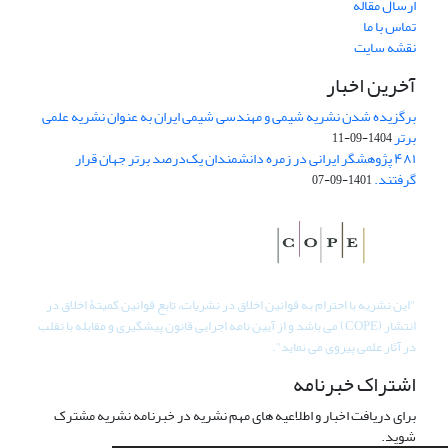
ارسال مقاله
تماس با ما
نقشه سایت
آخرین اخبار
برگزیده شدن نشریه شیمی و مهندسی شیمی ایران به عنوان نشریه علمی
برتر
1404-09-11
۴۸۱ پژوهشگر ایرانی در زمره دانشمندان یک‌درصد برتر جهان قرار
گرفتند.
1401-09-07
"
این نشریه با احترام به قوانین اخلاق در نشریات، تابع قوانین کمیتۀ اخلاق در
انتشار (COPE) می باشد و از آیین نامه اجرایی قانون پیشگیری و مقابله با تقلب
در آثار علمی پیروی می نماید".
اشتراک خبرنامه
برای دریافت اخبار و اطلاعیه های مهم نشریه در خبرنامه نشریه مشترک
شوید.