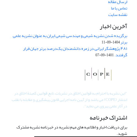
ارسال مقاله
تماس با ما
نقشه سایت
آخرین اخبار
برگزیده شدن نشریه شیمی و مهندسی شیمی ایران به عنوان نشریه علمی
برتر
1404-09-11
۴۸۱ پژوهشگر ایرانی در زمره دانشمندان یک‌درصد برتر جهان قرار
گرفتند.
1401-09-07
"
این نشریه با احترام به قوانین اخلاق در نشریات، تابع قوانین کمیتۀ اخلاق در
انتشار (COPE) می باشد و از آیین نامه اجرایی قانون پیشگیری و مقابله با تقلب
در آثار علمی پیروی می نماید".
اشتراک خبرنامه
برای دریافت اخبار و اطلاعیه های مهم نشریه در خبرنامه نشریه مشترک
شوید.