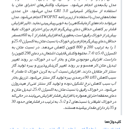
مدل یک‌بعدی انجام می‌شود. سینتیک واکنش‌های احتراق متان با
استفاده از سازوکار شیمیایی GRI 3.0 مدل می‌شود. حل عددی
معادله‌های مدل با استفاده از زیربرنامه TWOPNT انجام می‌شود. مدل
می‌تواند داده‌های آزمایشگاهی را به خوبی پیش‌بینی نماید. تاثیر افزایش
فشار بر کاهش حداقل دمای پیش‌گرم لازم برای احتراق خوراک غلیظ
بیش‌تر از خوراک رقیق است به‌طوری که افزایش فشار از 1 به 60 اتمسفر
حداقل دمای پیش‌گرم لازم برای خوراک با نسبت متان به اکسیژن 25/0 و
1 را به ترتیب 200 و 800 کلوین کاهش می‌دهد. در نسبت متان به
اکسیژن 5/0 تا 7/0، مخلوط واکنش قابلیت اشتعال در دمای 298 کلوین را
داراست. افزایش موجودی متان و بخار آب در خوراک، بر روند تغییر
تبدیل متان اثر همسو و بر روند تغییر گزینش‌پذیری و بهره تولید گاز
سنتز اثر متقابل دارند. افزایش نسبت آب به کربن خوراک تا مقدار 4
سبب کاهش 83 تا 90 درصدی بهره تولید گاز سنتز می‌شود. تزریق بخار
آب سبب کاهش نرخ تشکیل دوده و تولید گاز سنتز غنی از هیدروژن
می‌شود. در خوراک رقیق با نسبت متان به اکسیژن 25/0، تبدیل متان و
دمای محفظه‌ احتراق همواره با افزایش فشار افزایش می‌یابند در حالی که
در خوراک غلیظ‌تر با نسبت‌های 2 و 5/2، به ترتیب در فشارهای حدود 30
و 35 بار دارای مقدار بیشینه هستند.
کلیدواژه‌ها
احتراق متان
شعله‌ آرام
شعله پیش‌آمیخته
مدل‌سازی و شبیه‌سازی