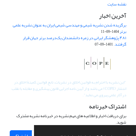
نقشه سایت
آخرین اخبار
برگزیده شدن نشریه شیمی و مهندسی شیمی ایران به عنوان نشریه علمی
برتر
1404-09-11
۴۸۱ پژوهشگر ایرانی در زمره دانشمندان یک‌درصد برتر جهان قرار
گرفتند.
1401-09-07
"
این نشریه با احترام به قوانین اخلاق در نشریات، تابع قوانین کمیتۀ اخلاق در
انتشار (COPE) می باشد و از آیین نامه اجرایی قانون پیشگیری و مقابله با تقلب
در آثار علمی پیروی می نماید".
اشتراک خبرنامه
برای دریافت اخبار و اطلاعیه های مهم نشریه در خبرنامه نشریه مشترک
شوید.