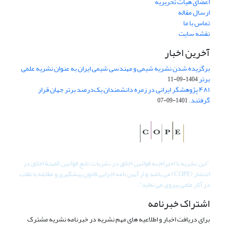
اعضای هیات تحریریه
ارسال مقاله
تماس با ما
نقشه سایت
آخرین اخبار
برگزیده شدن نشریه شیمی و مهندسی شیمی ایران به عنوان نشریه علمی
برتر
1404-09-11
۴۸۱ پژوهشگر ایرانی در زمره دانشمندان یک‌درصد برتر جهان قرار
گرفتند.
1401-09-07
"
این نشریه با احترام به قوانین اخلاق در نشریات، تابع قوانین کمیتۀ اخلاق در
انتشار (COPE) می باشد و از آیین نامه اجرایی قانون پیشگیری و مقابله با تقلب
در آثار علمی پیروی می نماید".
اشتراک خبرنامه
برای دریافت اخبار و اطلاعیه های مهم نشریه در خبرنامه نشریه مشترک