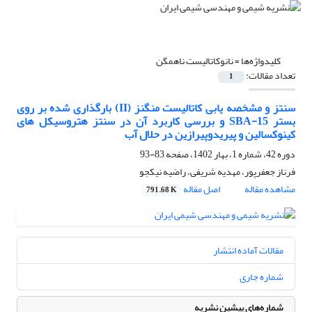
کلیدواژه‌ها =
نانوکاتالیست ناهمگن
تعداد مقالات:
1
سنتز و مشخصه یابی کاتالیست منگنز (II) بارگذاری شده بر روی
بستر SBA-15 و بررسی کاربرد آن در سنتز هتروسیکل های
کینوکسالین و پیریدوپیرازین در حلال آب
دوره 42، شماره 1، بهار 1402، صفحه
83-93
فرناز جعفرپور، مهدیه شریفی، راضیه نیکجو
مشاهده مقاله
اصل مقاله
791.68 K
مقالات آماده انتشار
شماره جاری
شماره‌های پیشین نشریه