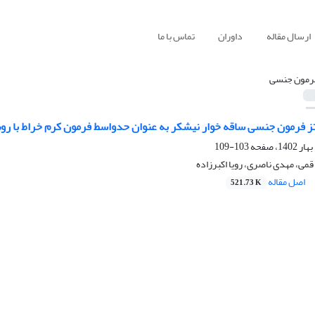
ارسال مقاله
داوران
تماس با ما
رمون جنسی
 فرمون جنسی ساقه خوار نیشکر به عنوان حدواسط فرمون کرم‌ خراط با روش ه
103-109
قمی، مهدی ناصری، رویا اکبرزاده
اصل مقاله
521.73 K