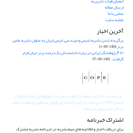
اعضای هیات تحریریه
ارسال مقاله
تماس با ما
نقشه سایت
آخرین اخبار
برگزیده شدن نشریه شیمی و مهندسی شیمی ایران به عنوان نشریه علمی
برتر
1404-09-11
۴۸۱ پژوهشگر ایرانی در زمره دانشمندان یک‌درصد برتر جهان قرار
گرفتند.
1401-09-07
"
این نشریه با احترام به قوانین اخلاق در نشریات، تابع قوانین کمیتۀ اخلاق در
انتشار (COPE) می باشد و از آیین نامه اجرایی قانون پیشگیری و مقابله با تقلب
در آثار علمی پیروی می نماید".
اشتراک خبرنامه
برای دریافت اخبار و اطلاعیه های مهم نشریه در خبرنامه نشریه مشترک