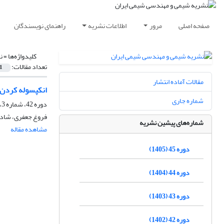
صفحه اصلی
مرور
اطلاعات نشریه
راهنمای نویسندگان
کلیدواژه‌ها =
ن
تعداد مقالات:
1
مقالات آماده انتشار
انکپسوله کردن ویتامین ب6 توسط نانولوله بور ن
شماره جاری
دوره 42، شماره 3، پاییز 1402، صفحه
فروغ جعفری، شادا
شماره‌های پیشین نشریه
مشاهده مقاله
دوره 45 (1405)
دوره 44 (1404)
دوره 43 (1403)
دوره 42 (1402)