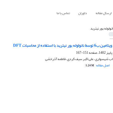
ارسال مقاله
داوران
تماس با ما
انولوله بور نیترید
یترید با استفاده از محاسبات DFT
151-167
ب شهسواری، علی اکبر سیف کردی، فاطمه آذرخشی
اصل مقاله
1.24 M