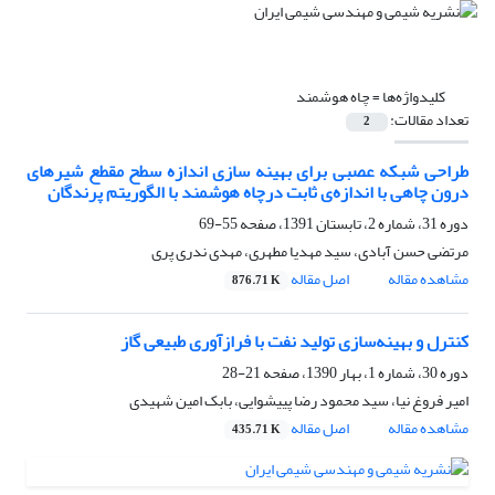
کلیدواژه‌ها =
چاه هوشمند
تعداد مقالات:
2
طراحی شبکه عصبی برای بهینه سازی اندازه سطح مقطع شیرهای
درون چاهی با اندازه‌ی ثابت درچاه هوشمند با الگوریتم پرندگان
دوره 31، شماره 2، تابستان 1391، صفحه
55-69
مرتضی حسن آبادی، سید مهدیا مطهری، مهدی ندری پری
مشاهده مقاله
اصل مقاله
876.71 K
کنترل و بهینه‌سازی تولید نفت با فرازآوری طبیعی گاز
دوره 30، شماره 1، بهار 1390، صفحه
21-28
امیر فروغ نیا، سید محمود رضا پییشوایی، بابک امین شهیدی
مشاهده مقاله
اصل مقاله
435.71 K