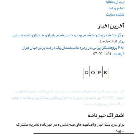
ارسال مقاله
تماس با ما
نقشه سایت
آخرین اخبار
برگزیده شدن نشریه شیمی و مهندسی شیمی ایران به عنوان نشریه علمی
برتر
1404-09-11
۴۸۱ پژوهشگر ایرانی در زمره دانشمندان یک‌درصد برتر جهان قرار
گرفتند.
1401-09-07
"
این نشریه با احترام به قوانین اخلاق در نشریات، تابع قوانین کمیتۀ اخلاق در
انتشار (COPE) می باشد و از آیین نامه اجرایی قانون پیشگیری و مقابله با تقلب
در آثار علمی پیروی می نماید".
اشتراک خبرنامه
برای دریافت اخبار و اطلاعیه های مهم نشریه در خبرنامه نشریه مشترک
شوید.