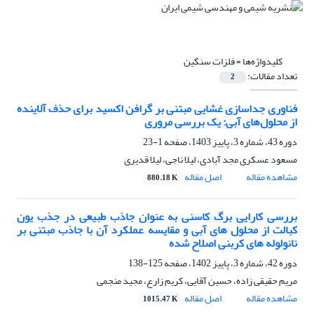
کلیدواژه‌ها =
فلزات سنگین
تعداد مقالات:
2
فناوری جداسازی غشایی مبتنی بر گرافن اکسید برای حذف آلاینده
از محلول‌های آبی: یک بررسی مروری
دوره 43، شماره 3، پاییز 1403، صفحه
1-23
مسعود عسکری مجد آبادی، لیلا ناجی، لیلا قدیری
مشاهده مقاله
اصل مقاله
880.18 K
بررسی کارایی برگ کاسنی به عنوان جاذب طبیعی در جذب یون
کبالت از محلول های آبی و مقایسه عملکرد آن با جاذب مبتنی بر
نانولوله های کربنی اصلاح شده
دوره 42، شماره 3، پاییز 1402، صفحه
125-138
مریم حقیقی زاده، حسین آقایی، کریم زارع، مجید منجمی
مشاهده مقاله
اصل مقاله
1015.47 K