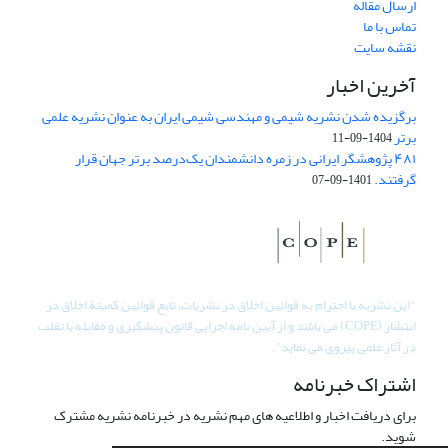
ارسال مقاله
تماس با ما
نقشه سایت
آخرین اخبار
برگزیده شدن نشریه شیمی و مهندسی شیمی ایران به عنوان نشریه علمی
برتر
1404-09-11
۴۸۱ پژوهشگر ایرانی در زمره دانشمندان یک‌درصد برتر جهان قرار
گرفتند.
1401-09-07
"
این نشریه با احترام به قوانین اخلاق در نشریات، تابع قوانین کمیتۀ اخلاق در
انتشار (COPE) می باشد و از آیین نامه اجرایی قانون پیشگیری و مقابله با تقلب
در آثار علمی پیروی می نماید".
اشتراک خبرنامه
برای دریافت اخبار و اطلاعیه های مهم نشریه در خبرنامه نشریه مشترک
شوید.