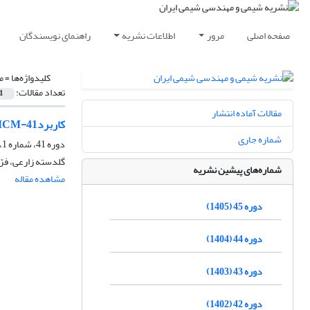
صفحه اصلی
مرور
اطلاعات نشریه
راهنمای نویسندگان
کلیدواژه‌ها =
م
تعداد مقالات:
1
مقالات آماده انتشار
کاربردMCM-41 اصلاح شده با گروه فورانی در حذف یون مس (II) از آب، بررسی تجربی و شبیه سازی مونت کارلو
شماره جاری
دوره 41، شماره 1، بهار 1401، صفحه
گلدسته زارعی، فرّ
شماره‌های پیشین نشریه
مشاهده مقاله
دوره 45 (1405)
دوره 44 (1404)
دوره 43 (1403)
دوره 42 (1402)