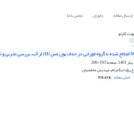
ارسال مقاله
داوران
تماس با ما
ونت کارلو
193-206
خ رؤیا نیکمرام، مهدیس مخلصیان
اصل مقاله
970.43 K