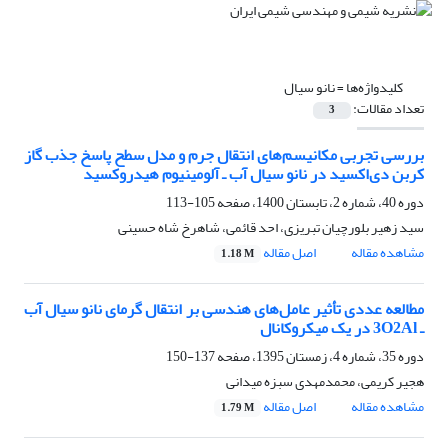
کلیدواژه‌ها =
نانو سیال
تعداد مقالات:
3
بررسی تجربی مکانیسم‌های انتقال جرم و مدل سطح پاسخ جذب گاز
کربن دی‌اکسید در نانو سیال آب ـ آلومینیوم هیدروکسید
دوره 40، شماره 2، تابستان 1400، صفحه
105-113
سید زهیر بلورچیان تبریزی، احد قائمی، شاهرخ شاه حسینی
مشاهده مقاله
اصل مقاله
1.18 M
مطالعه عددی تأثیر عامل‌های هندسی بر انتقال گرمای نانو سیال آب
ـ 3O2Al در یک میکروکانال
دوره 35، شماره 4، زمستان 1395، صفحه
137-150
هجیر کریمی، محمدمهدی سبزه میدانی
مشاهده مقاله
اصل مقاله
1.79 M