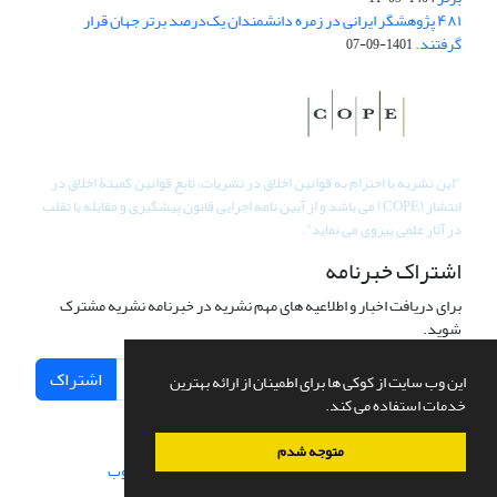
۴۸۱ پژوهشگر ایرانی در زمره دانشمندان یک‌درصد برتر جهان قرار
گرفتند.
1401-09-07
"
این نشریه با احترام به قوانین اخلاق در نشریات، تابع قوانین کمیتۀ اخلاق در
انتشار (COPE) می باشد و از آیین نامه اجرایی قانون پیشگیری و مقابله با تقلب
در آثار علمی پیروی می نماید".
اشتراک خبرنامه
برای دریافت اخبار و اطلاعیه های مهم نشریه در خبرنامه نشریه مشترک
شوید.
اشتراک
این وب سایت از کوکی ها برای اطمینان از ارائه بهترین
خدمات استفاده می کند.
متوجه شدم
سامانه مدیریت نشریات علمی.
طراحی و پیاده سازی از
سیناوب