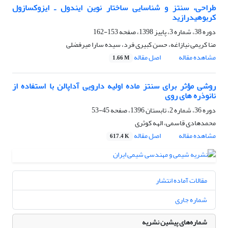
طراحی، سنتز و شناسایی ساختار نوین ایندول ـ ایزوکسازول
کربوهیدرازید
دوره 38، شماره 3، پاییز 1398، صفحه
153-162
منا کریمی نیازاغه، حسن کبیری فرد، سیده سارا میرفضلی
مشاهده مقاله
اصل مقاله
1.66 M
روشی مؤثر برای سنتز ماده اولیه دارویی آداپالن با استفاده از
نانوذره های روی
دوره 36، شماره 2، تابستان 1396، صفحه
45-53
محمدهادی قاسمی، الهه کوثری
مشاهده مقاله
اصل مقاله
617.4 K
مقالات آماده انتشار
شماره جاری
شماره‌های پیشین نشریه