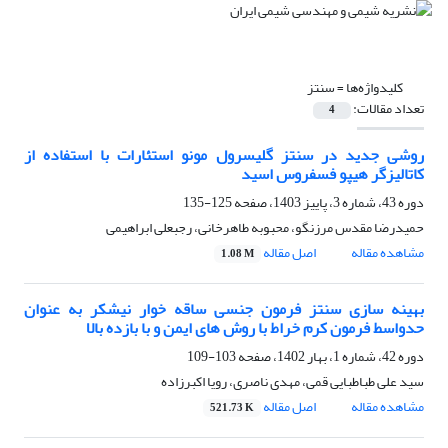
کلیدواژه‌ها =
سنتز
تعداد مقالات:
4
روشی جدید در سنتز گلیسرول مونو استئارات با استفاده از
کاتالیزگر هیپو فسفروس اسید
دوره 43، شماره 3، پاییز 1403، صفحه
125-135
حمیدرضا مقدس مرزنگو، محبوبه طاهرخانی، رجبعلی ابراهیمی
مشاهده مقاله
اصل مقاله
1.08 M
بهینه سازی سنتز فرمون جنسی ساقه خوار نیشکر به عنوان
حدواسط فرمون کرم‌ خراط با روش های ایمن و با بازده بالا
دوره 42، شماره 1، بهار 1402، صفحه
103-109
سید علی طباطبایی قمی، مهدی ناصری، رویا اکبرزاده
مشاهده مقاله
اصل مقاله
521.73 K