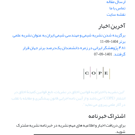
ارسال مقاله
تماس با ما
نقشه سایت
آخرین اخبار
برگزیده شدن نشریه شیمی و مهندسی شیمی ایران به عنوان نشریه علمی
برتر
1404-09-11
۴۸۱ پژوهشگر ایرانی در زمره دانشمندان یک‌درصد برتر جهان قرار
گرفتند.
1401-09-07
"
این نشریه با احترام به قوانین اخلاق در نشریات، تابع قوانین کمیتۀ اخلاق در
انتشار (COPE) می باشد و از آیین نامه اجرایی قانون پیشگیری و مقابله با تقلب
در آثار علمی پیروی می نماید".
اشتراک خبرنامه
برای دریافت اخبار و اطلاعیه های مهم نشریه در خبرنامه نشریه مشترک
شوید.