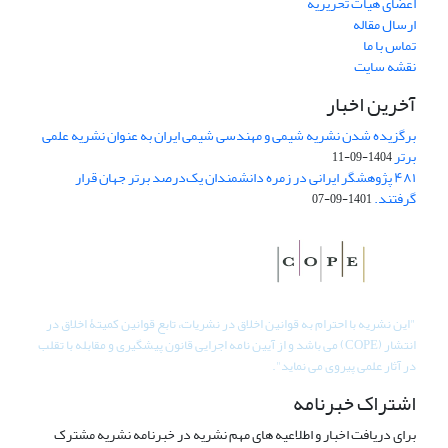
اعضای هیات تحریریه
ارسال مقاله
تماس با ما
نقشه سایت
آخرین اخبار
برگزیده شدن نشریه شیمی و مهندسی شیمی ایران به عنوان نشریه علمی
برتر
1404-09-11
۴۸۱ پژوهشگر ایرانی در زمره دانشمندان یک‌درصد برتر جهان قرار
گرفتند.
1401-09-07
"
این نشریه با احترام به قوانین اخلاق در نشریات، تابع قوانین کمیتۀ اخلاق در
انتشار (COPE) می باشد و از آیین نامه اجرایی قانون پیشگیری و مقابله با تقلب
در آثار علمی پیروی می نماید".
اشتراک خبرنامه
برای دریافت اخبار و اطلاعیه های مهم نشریه در خبرنامه نشریه مشترک