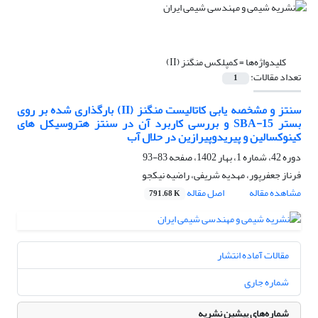
کلیدواژه‌ها =
کمپلکس منگنز (II)
تعداد مقالات:
1
سنتز و مشخصه یابی کاتالیست منگنز (II) بارگذاری شده بر روی
بستر SBA-15 و بررسی کاربرد آن در سنتز هتروسیکل های
کینوکسالین و پیریدوپیرازین در حلال آب
دوره 42، شماره 1، بهار 1402، صفحه
83-93
فرناز جعفرپور، مهدیه شریفی، راضیه نیکجو
مشاهده مقاله
اصل مقاله
791.68 K
مقالات آماده انتشار
شماره جاری
شماره‌های پیشین نشریه