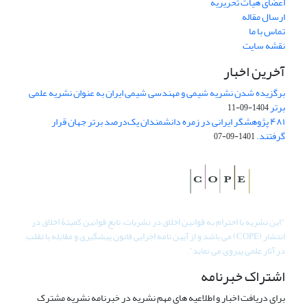
اعضای هیات تحریریه
ارسال مقاله
تماس با ما
نقشه سایت
آخرین اخبار
برگزیده شدن نشریه شیمی و مهندسی شیمی ایران به عنوان نشریه علمی
برتر
1404-09-11
۴۸۱ پژوهشگر ایرانی در زمره دانشمندان یک‌درصد برتر جهان قرار
گرفتند.
1401-09-07
"
این نشریه با احترام به قوانین اخلاق در نشریات، تابع قوانین کمیتۀ اخلاق در
انتشار (COPE) می باشد و از آیین نامه اجرایی قانون پیشگیری و مقابله با تقلب
در آثار علمی پیروی می نماید".
اشتراک خبرنامه
برای دریافت اخبار و اطلاعیه های مهم نشریه در خبرنامه نشریه مشترک