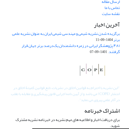
ارسال مقاله
تماس با ما
نقشه سایت
آخرین اخبار
برگزیده شدن نشریه شیمی و مهندسی شیمی ایران به عنوان نشریه علمی
برتر
1404-09-11
۴۸۱ پژوهشگر ایرانی در زمره دانشمندان یک‌درصد برتر جهان قرار
گرفتند.
1401-09-07
"
این نشریه با احترام به قوانین اخلاق در نشریات، تابع قوانین کمیتۀ اخلاق در
انتشار (COPE) می باشد و از آیین نامه اجرایی قانون پیشگیری و مقابله با تقلب
در آثار علمی پیروی می نماید".
اشتراک خبرنامه
برای دریافت اخبار و اطلاعیه های مهم نشریه در خبرنامه نشریه مشترک
شوید.