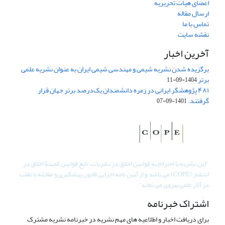
اعضای هیات تحریریه
ارسال مقاله
تماس با ما
نقشه سایت
آخرین اخبار
برگزیده شدن نشریه شیمی و مهندسی شیمی ایران به عنوان نشریه علمی
برتر
1404-09-11
۴۸۱ پژوهشگر ایرانی در زمره دانشمندان یک‌درصد برتر جهان قرار
گرفتند.
1401-09-07
"
این نشریه با احترام به قوانین اخلاق در نشریات، تابع قوانین کمیتۀ اخلاق در
انتشار (COPE) می باشد و از آیین نامه اجرایی قانون پیشگیری و مقابله با تقلب
در آثار علمی پیروی می نماید".
اشتراک خبرنامه
برای دریافت اخبار و اطلاعیه های مهم نشریه در خبرنامه نشریه مشترک