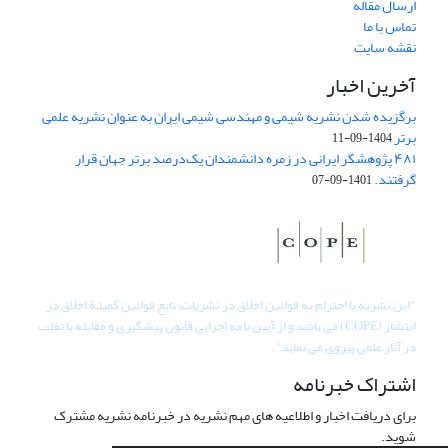
ارسال مقاله
تماس با ما
نقشه سایت
آخرین اخبار
برگزیده شدن نشریه شیمی و مهندسی شیمی ایران به عنوان نشریه علمی
برتر
1404-09-11
۴۸۱ پژوهشگر ایرانی در زمره دانشمندان یک‌درصد برتر جهان قرار
گرفتند.
1401-09-07
"
این نشریه با احترام به قوانین اخلاق در نشریات، تابع قوانین کمیتۀ اخلاق در
انتشار (COPE) می باشد و از آیین نامه اجرایی قانون پیشگیری و مقابله با تقلب
در آثار علمی پیروی می نماید".
اشتراک خبرنامه
برای دریافت اخبار و اطلاعیه های مهم نشریه در خبرنامه نشریه مشترک
شوید.