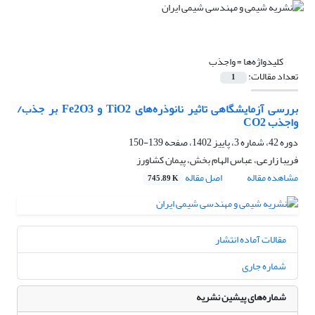
کلیدواژه‌ها =
واجذب
تعداد مقالات:
1
بررسی آزمایشگاهی تاثیر نانوذره‌های TiO2 و Fe2O3 بر جذب/
واجذب CO2
دوره 42، شماره 3، پاییز 1402، صفحه
139-150
فریبا زارعی، عباس الهام بخش، پیمان کشاورز
مشاهده مقاله
اصل مقاله
745.89 K
مقالات آماده انتشار
شماره جاری
شماره‌های پیشین نشریه