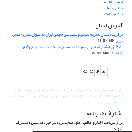
ارسال مقاله
تماس با ما
نقشه سایت
آخرین اخبار
برگزیده شدن نشریه شیمی و مهندسی شیمی ایران به عنوان نشریه علمی
برتر
1404-09-11
۴۸۱ پژوهشگر ایرانی در زمره دانشمندان یک‌درصد برتر جهان قرار
گرفتند.
1401-09-07
"
این نشریه با احترام به قوانین اخلاق در نشریات، تابع قوانین کمیتۀ اخلاق در
انتشار (COPE) می باشد و از آیین نامه اجرایی قانون پیشگیری و مقابله با تقلب
در آثار علمی پیروی می نماید".
اشتراک خبرنامه
برای دریافت اخبار و اطلاعیه های مهم نشریه در خبرنامه نشریه مشترک
شوید.