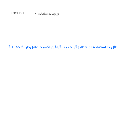
ورود به سامانه
ENGLISH
روش موثر و سازگار با محیط زیست جهت تهیه آمیدوآلکیل نفتول ها در شرایط بدون حلال با استفاده از کاتالیزگر جدید گرافن اکسید عامل‌دار شده با 2-