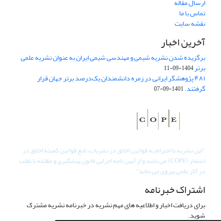
ارسال مقاله
تماس با ما
نقشه سایت
آخرین اخبار
برگزیده شدن نشریه شیمی و مهندسی شیمی ایران به عنوان نشریه علمی
برتر
1404-09-11
۴۸۱ پژوهشگر ایرانی در زمره دانشمندان یک‌درصد برتر جهان قرار
گرفتند.
1401-09-07
"
این نشریه با احترام به قوانین اخلاق در نشریات، تابع قوانین کمیتۀ اخلاق در
انتشار (COPE) می باشد و از آیین نامه اجرایی قانون پیشگیری و مقابله با تقلب
در آثار علمی پیروی می نماید".
اشتراک خبرنامه
برای دریافت اخبار و اطلاعیه های مهم نشریه در خبرنامه نشریه مشترک
شوید.