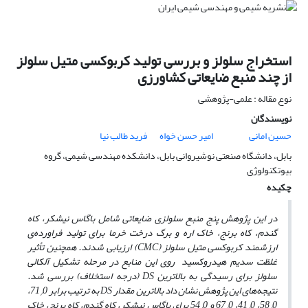
استخراج سلولز و بررسی تولید کربوکسی متیل سلولز
از چند منبع ضایعاتی کشاورزی
نوع مقاله : علمی-پژوهشی
نویسندگان
حسین امانی
امیر حسن خواه
فرید طالب نیا
بابل، دانشگاه صنعتی نوشیروانی بابل، دانشکده مهندسی شیمی، گروه
بیوتکنولوژی
چکیده
در این پژوهش پنج منبع سلولزی ضایعاتی شامل باگاس نیشکر، کاه
گندم، کاه برنج، خاک اره و برگ درخت خرما برای تولید فراورده‌ی
ارزشمند کربوکسی ‌متیل سلولز (CMC) ارزیابی شدند. همچنین تأثیر
غلظت سدیم هیدروکسید روی این منابع در مرحله تشکیل آلکالی
سلولز برای رسیدگی به بالاترین DS (درجه استخلاف) بررسی شد.
نتیجه‌های این پژوهش نشان داد بالاترین مقدار DS به ترتیب برابر 71
0،
/
0، 41
58
0، 67
0 و 54
0 برای باگاس نیشکر، کاه گندم، کاه برنج، خاک