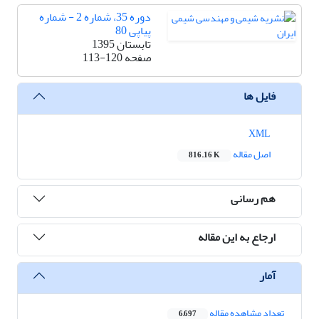
دوره 35، شماره 2 - شماره
پیاپی 80
تابستان 1395
صفحه
113-120
فایل ها
XML
اصل مقاله
816.16 K
هم رسانی
ارجاع به این مقاله
آمار
تعداد مشاهده مقاله
6,697