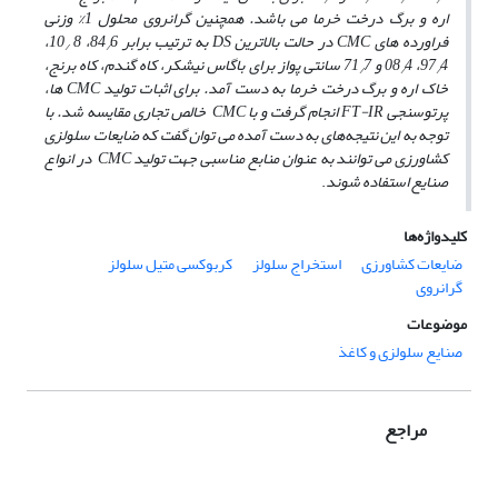
/
/
/
/
اره و برگ درخت خرما می باشد. همچنین گرانروی محلول 1% وزنی
فراورده ‌های CMC در حالت بالاترین DS به ترتیب برابر 84
6، 8
10،
/
/
4، 08
97
4 و 71
7 سانتی پواز برای باگاس نیشکر، کاه گندم، کاه برنج،
/
/
/
خاک اره و برگ درخت خرما به‌ دست آمد. برای اثبات تولید CMC ها،
پرتو‌سنجی FT-IR انجام گرفت و با CMC خالص تجاری مقایسه شد. با
توجه به این نتیجه‌های به‌ دست آمده می‌ توان گفت که ضایعات سلولزی
کشاورزی می‌ توانند به عنوان منابع مناسبی جهت تولید CMC در انواع
صنایع استفاده شوند
.
کلیدواژه‌ها
ضایعات کشاورزی
استخراج سلولز
کربوکسی متیل سلولز
گرانروی
موضوعات
صنایع سلولزی و کاغذ
مراجع