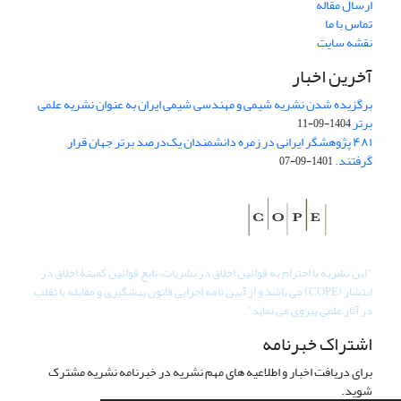
ارسال مقاله
تماس با ما
نقشه سایت
آخرین اخبار
برگزیده شدن نشریه شیمی و مهندسی شیمی ایران به عنوان نشریه علمی
برتر
1404-09-11
۴۸۱ پژوهشگر ایرانی در زمره دانشمندان یک‌درصد برتر جهان قرار
گرفتند.
1401-09-07
"
این نشریه با احترام به قوانین اخلاق در نشریات، تابع قوانین کمیتۀ اخلاق در
انتشار (COPE) می باشد و از آیین نامه اجرایی قانون پیشگیری و مقابله با تقلب
در آثار علمی پیروی می نماید".
اشتراک خبرنامه
برای دریافت اخبار و اطلاعیه های مهم نشریه در خبرنامه نشریه مشترک
شوید.