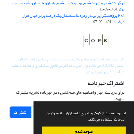
برگزیده شدن نشریه شیمی و مهندسی شیمی ایران به عنوان نشریه علمی
برتر
1404-09-11
۴۸۱ پژوهشگر ایرانی در زمره دانشمندان یک‌درصد برتر جهان قرار
گرفتند.
1401-09-07
"
این نشریه با احترام به قوانین اخلاق در نشریات، تابع قوانین کمیتۀ اخلاق در
انتشار (COPE) می باشد و از آیین نامه اجرایی قانون پیشگیری و مقابله با تقلب
در آثار علمی پیروی می نماید".
اشتراک خبرنامه
برای دریافت اخبار و اطلاعیه های مهم نشریه در خبرنامه نشریه مشترک
شوید.
اشتراک
این وب سایت از کوکی ها برای اطمینان از ارائه بهترین
خدمات استفاده می کند.
متوجه شدم