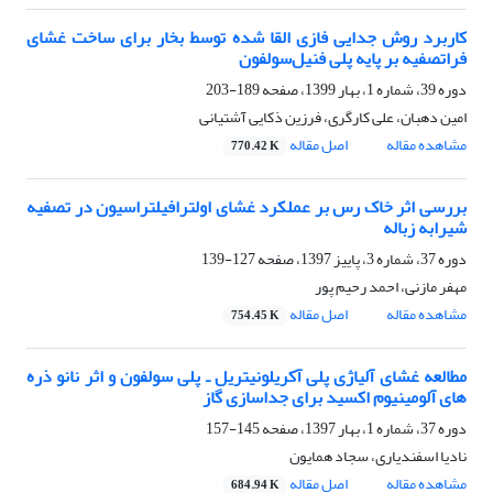
کاربرد روش جدایی فازی القا شده توسط بخار برای ساخت غشای
فراتصفیه بر پایه پلی فنیل‌سولفون
دوره 39، شماره 1، بهار 1399، صفحه
189-203
امین دهبان، علی کارگری، فرزین ذکایی آشتیانی
مشاهده مقاله
اصل مقاله
770.42 K
بررسی اثر خاک رس بر عملکرد غشای اولترافیلتراسیون در تصفیه
شیرابه زباله
دوره 37، شماره 3، پاییز 1397، صفحه
127-139
مهفر مازنی، احمد رحیم پور
مشاهده مقاله
اصل مقاله
754.45 K
مطالعه غشای آلیاژی پلی آکریلونیتریل ـ پلی سولفون و اثر نانو ذره
های آلومینیوم اکسید برای جداسازی گاز
دوره 37، شماره 1، بهار 1397، صفحه
145-157
نادیا اسفندیاری، سجاد همایون
مشاهده مقاله
اصل مقاله
684.94 K