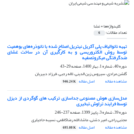
کلیدواژه‌ها =
غشا
تعداد مقالات:
6
تهیه نانوالیاف پلی آکریل نیتریل اصلاح شده با نانوذره‌های بوهمیت
توسط روش الکتروریسی و به کارگیری آن در ساخت غشای
ضدگرفتگی میکروتصفیه
دوره 40، شماره 1، بهار 1400، صفحه
29-43
گلشن مرادی، سیروس زین الدینی، لاله رجبی، فرزاد دبیریان
مشاهده مقاله
اصل مقاله
946.24 K
مدل‌سازی هوش مصنوعی جداسازی ترکیب های گوگردی از دیزل
توسط فرایند تراوش تبخیری
دوره 39، شماره 3، پاییز 1399، صفحه
237-246
مجتبی راجی، امیر دشتی، ماشاءالله رضاکاظمی، نسیبه حاجیلری
مشاهده مقاله
اصل مقاله
695.08 K