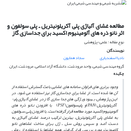
مطالعه غشای آلیاژی پلی آکریلونیتریل ـ پلی سولفون و
اثر نانو ذره های آلومینیوم اکسید برای جداسازی گاز
نوع مقاله : علمی-پژوهشی
نویسندگان
نادیا اسفندیاری
سجاد همایون
گروه مهندسی شیمی، واحد مرودشت، دانشگاه آزاد اسلامی، مرودشت، ایران
چکیده
وجود برتری­ های فراوان سامانه ­های غشایی باعث گسترش استفاده از
آن ­ها شده است. از غشا برای جداسازی گاز نیز استفاده می­ شود. در
ایـن پـژوهش، بهبود ویژگی­ های جداسازی گاز در غشای آلیاژی پلی­
آکریلونیتریل
(
PAN
)
و پلی­سولفون
(
PSF
)
با افزودن نـانو ذره­ های
آلومینیوم اکسید مورد مطالعه قرار گرفته است. با افزودن پلـی­ سـولفون
به غشای پلی ­آکریلونیتریل، بهترین ترکیب درصد غشـای آلیـاژی به
دسـت آمـد و سـپس روش سـل ـ ژل بـرای ساخت غشاهای نانو
کامپوزیت مورد بررسی قرار گرفت. همه غشاها با اسـتفاده از روش