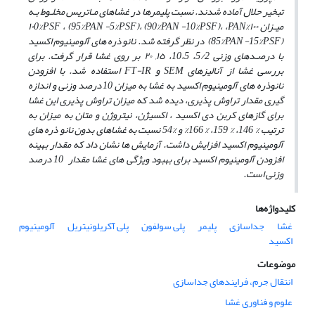
تبخیر حلال آماده شدند. نسبت پلیمرها در غشاهای مـاتریس مخلـوط بـه
میـزان ١٠٠%PAN،١٠0%PSF ، (95%PAN -5%PSF)، (90%PAN -10%PSF)،
(85%PAN -15%PSF) در نظر گرفته شد. نانو ذره­ های آلومینیوم اکسید
با درصـدهای وزنی 5/2، 10،5، ١٥, ٢٠ بر روی غشا قرار گرفت. برای
بررسی غشا از آنالیزهای SEM و FT-IR استفاده شد. با افزودن
نانوذره ­های آلومینیوم اکسید به غشا به میزان 10 درصد وزنی و اندازه
گیری مقدار تراوش پذیری، دیده شد که میزان تراوش پذیری این غشا
برای گازهای کربن دی اکسید ، اکسیژن، نیتروژن و متان به میزان به
ترتیب % 146، % 159، % 166% و %54 نسبت به غشاهای بدون نانو ذره­ های
آلومینیوم اکسید افزایش داشت. آزمایش ­ها نشان داد که مقدار بهینه
افزودن آلومینیوم اکسید برای بهبود ویژگی­ های غشا مقدار 10 درصد
وزنی است.
کلیدواژه‌ها
غشا
جداسازی
پلیمر
پلی سولفون
پلی آکریلونیتریل
آلومینیوم
اکسید
موضوعات
انتقال جرم، فرایندهای جداسازی
علوم و فناوری غشا