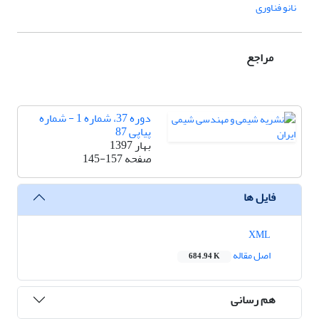
نانو فناوری
مراجع
دوره 37، شماره 1 - شماره
پیاپی 87
بهار 1397
صفحه
145-157
فایل ها
XML
اصل مقاله
684.94 K
هم رسانی