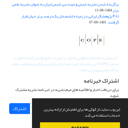
برگزیده شدن نشریه شیمی و مهندسی شیمی ایران به عنوان نشریه علمی
برتر
1404-09-11
۴۸۱ پژوهشگر ایرانی در زمره دانشمندان یک‌درصد برتر جهان قرار
گرفتند.
1401-09-07
"
این نشریه با احترام به قوانین اخلاق در نشریات، تابع قوانین کمیتۀ اخلاق در
انتشار (COPE) می باشد و از آیین نامه اجرایی قانون پیشگیری و مقابله با تقلب
در آثار علمی پیروی می نماید".
اشتراک خبرنامه
برای دریافت اخبار و اطلاعیه های مهم نشریه در خبرنامه نشریه مشترک
شوید.
اشتراک
این وب سایت از کوکی ها برای اطمینان از ارائه بهترین
خدمات استفاده می کند.
متوجه شدم