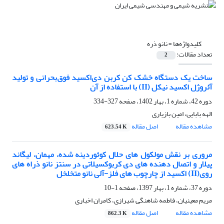
کلیدواژه‌ها =
نانو ذره
تعداد مقالات:
2
ساخت یک دستگاه خشک کن کربن دی‌اکسید فوق‌بحرانی و تولید
آئروژل اکسید نیکل (II) با استفاده از آن
دوره 42، شماره 1، بهار 1402، صفحه
327-334
الهه بابایی، امین بازیاری
مشاهده مقاله
اصل مقاله
623.54 K
مروری بر نقش مولکول های حلال کوئوردینه شده، مهمان، لیگاند
پیلار و اتصال دهنده های دی کربوکسیلاتی در سنتز نانو ذراه های
روی(II) اکسید از چارچوب های فلز-آلی نانو متخلخل
دوره 37، شماره 1، بهار 1397، صفحه
1-10
مریم معینیان، فاطمه شاهنگی شیرازی، کامران اخباری
مشاهده مقاله
اصل مقاله
862.3 K