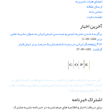
اعضای هیات تحریریه
ارسال مقاله
تماس با ما
نقشه سایت
آخرین اخبار
برگزیده شدن نشریه شیمی و مهندسی شیمی ایران به عنوان نشریه علمی
برتر
1404-09-11
۴۸۱ پژوهشگر ایرانی در زمره دانشمندان یک‌درصد برتر جهان قرار
گرفتند.
1401-09-07
"
این نشریه با احترام به قوانین اخلاق در نشریات، تابع قوانین کمیتۀ اخلاق در
انتشار (COPE) می باشد و از آیین نامه اجرایی قانون پیشگیری و مقابله با تقلب
در آثار علمی پیروی می نماید".
اشتراک خبرنامه
برای دریافت اخبار و اطلاعیه های مهم نشریه در خبرنامه نشریه مشترک