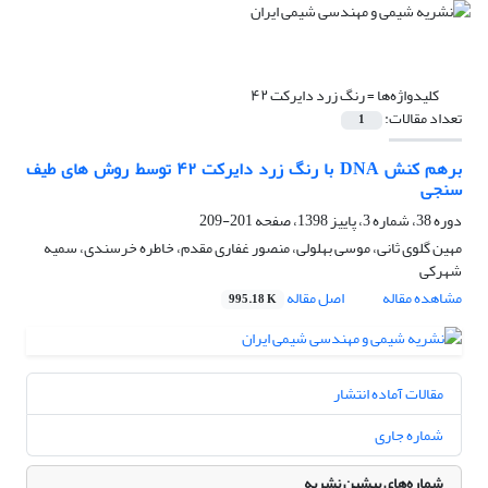
کلیدواژه‌ها =
رنگ زرد دایرکت ۴۲
تعداد مقالات:
1
برهم کنش DNA با رنگ زرد دایرکت ۴۲ توسط روش های طیف
سنجی
دوره 38، شماره 3، پاییز 1398، صفحه
201-209
مهین گلوی ثانی، موسی بهلولی، منصور غفاری مقدم، خاطره خرسندی، سمیه
شهرکی
مشاهده مقاله
اصل مقاله
995.18 K
مقالات آماده انتشار
شماره جاری
شماره‌های پیشین نشریه