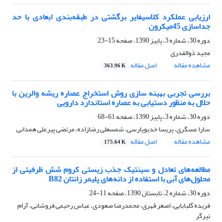
ارزیابی عملکرد کلاسیفایر برگشتی در طبقه‌بندی ابعادی با حد
جداسازی 45میکرون
دوره 30، شماره 3، پاییز 1390، صفحه
15-23
مجید ذوالقدری
مشاهده مقاله
اصل مقاله
363.96 K
بررسی تجربی بهینه سازی روش استخراج عصاره ریشه والرین با
حلال به منظور دستیابی به عصاره استاندارد دارویی
دوره 30، شماره 3، پاییز 1390، صفحه
61-68
سارا عسگری، پریسا خدیوپارسی، شمسعلی رضازاده، مرتضی پیرعلی همدانی
مشاهده مقاله
اصل مقاله
175.64 K
مطالعه‌های تعادل و سینتیک جذب زیستی کروم شش ظرفیتی از
محلول‌های آبی با استفاده از دانه‌های پلیمر زانتان B82
دوره 30، شماره 2، تابستان 1390، صفحه
11-24
فریده گلبابایی، اصغر قهری، محمدرضا صعودی، عباس رحیمی فروشانی، آرام
تیرگر