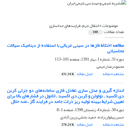
موضوعات =
انتقال جرم، فرایندهای جداسازی
تعداد مقالات:
108
مطالعه اختلاط فازها در سینی غربالی با استفاده از دینامیک سیالات
محاسباتی
دوره 31، شماره 1، بهار 1391، صفحه
101-113
محمودرضا رحیمی
مشاهده مقاله
اصل مقاله
431.34 K
اندازه گیری و مدل سازی تعادل فازی سامانه‌های دو جزئی کربن
دی اکسید ـ تولوئن و کربن دی اکسید ـ اتانول در فشارهای بالا برای
تعیین شرایط بهینه تولید ریز ذرات جامد در فرایند گاز ـ ضد حلال
دوره 30، شماره 4، زمستان 1390، صفحه
1-8
حسن پهلوان زاده، حمید بخشی زرین آبادی
مشاهده مقاله
اصل مقاله
378.24 K