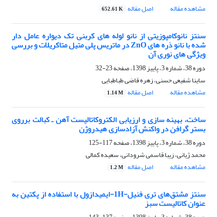
مشاهده مقاله
اصل مقاله
652.61 K
سنتز نانوکامپوزیتی از نانو لوله های کربنی تک دیواره عامل دار
شده با نانو ذره های ZnO در ماتریس پلی متیل متاکریلات و بررسی
ویژگی های نوری آن
دوره 38، شماره 3، پاییز 1398، صفحه
23-32
ساینا شفیعی حسنی، زهره قاضی طباطبایی
مشاهده مقاله
اصل مقاله
1.14 M
ساخت، بهینه سازی و ارزیابی الکتروکاتالیست آهن ـ کبالت برروی
بستر گرافن در واکنش آزادسازی هیدروژن
دوره 38، شماره 3، پاییز 1398، صفحه
117-125
محمد ژیانی، زیبا قاسمی شرودانی، سعیده کمالی
مشاهده مقاله
اصل مقاله
1.2 M
سنتز مشتق‌های تری فنیل-1H-ایمیدازول با استفاده از پکتین به
عنوان کاتالیست سبز