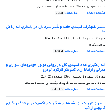
دوره 38، شماره 3، پاییز 1398، صفحه
137-143
سلمه رسولی زاده، ملک طاهر مقصودلو، قاسم مرندی
مشاهده مقاله
اصل مقاله
1.3 M
سنتز نانوذرات لیپیدی جامد و تأثیر سرمابان در پایداری اندازۀ آن
ها
دوره 38، شماره 2، تابستان 1398، صفحه
11-18
پروانه پاکروان
مشاهده مقاله
اصل مقاله
1.88 M
اندازه‌گیری عدد اسیدی کل در روغن موتور خودروهای سواری و
دیزلی و ارتباط آن با کیلومتر کارکرد خودرو
دوره 38، شماره 2، تابستان 1398، صفحه
219-227
صادق تانوردی نسب، منا سرگزی، کرم گودرزی، مسعود کیخوائی
مشاهده مقاله
اصل مقاله
766.34 K
سنتز و کاربرد نانو رشته‌های منگنز دی اکسید برای حذف رنگزای
کاتیونی از آب