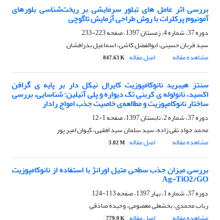
بررسی اثر عامل های تبلور سرمایشی بر ریخت‌شناسی بلورهای
آمونیوم پرکلرات با روش طراحی آزمایش تاگوچی
دوره 37، شماره 4، زمستان 1397، صفحه
223-233
سید قربان حسینی، ابوالفضل کاشی، اسماعیل بذرافشان
مشاهده مقاله
اصل مقاله
847.63 K
سنتز هیبرید نانوکامپوزیت کایرال نیکل دار بر پایه ی گرافن
اکسید، نانولوله ی کربنی تک دیواره و پلی آنیلین: شناسایی، بررسی
ساختار نانوکامپوزیت و مطالعه‌ی خاصیت جذب امواج رادار
دوره 37، شماره 2، تابستان 1397، صفحه
1-12
محمد جواد تقی زاده، سید سلمان سید افقهی، کیوان امیر پور
مشاهده مقاله
اصل مقاله
3.02 M
بررسی میزان جذب سطحی متیل اورانژ با استفاده از نانوکامپوزیت
Ag-TiO2/GO
دوره 37، شماره 1، بهار 1397، صفحه
113-124
رباب محمدی، بخشعلی معصومی، وحیده صادقی
مشاهده مقاله
اصل مقاله
779.9 K