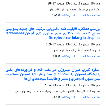
دوره 38، شماره 1، بهار 1398، صفحه
17-28
رضا انصاری، نیلوفر محمودی، فریبا استوار
مشاهده مقاله
اصل مقاله
2.05 M
بررسی عملکرد قابلیت ضد باکتریایی ترکیب های جدید بنتونیتی
اصلاح شده علیه باکتری های بیماری زای آبزیان:Aeromonas
hydrophila و Streptococcus iniae
دوره 38، شماره 1، بهار 1398، صفحه
97-109
ظهیر شکوه سلجوقی، امیدوار فرهادیان
مشاهده مقاله
اصل مقاله
2.11 M
اندازه گیری میزان نیتروژن در نفت خام و فراورده‌های نفتی
پالایشگاه اصفهان با استفاده از سه روش تیتراسیون مستقیم،
تیتراسیون pH متری و نسلر و مقایسة نتیجه‌های آن‌ها
دوره 38، شماره 1، بهار 1398، صفحه
223-229
مسعود کیخوائی، ماشاالله رحمانی، محسن مرادمند، مجتبی صدرارحامی
مشاهده مقاله
اصل مقاله
1.3 M