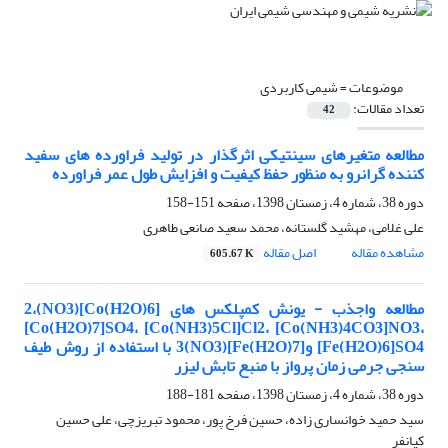
موضوعات =
شیمی کاربردی
تعداد مقالات:
42
مطالعه متغیرهای سینتیکی اثرگذار در تولید فراورده های سفید
کننده گرانرو به منظور حفظ کیفیت و افزایش طول عمر فراورده
دوره 38، شماره 4، زمستان 1398، صفحه
151-158
علی غلامی، مهشید گلستانه، محمد سعید صانعی طاهری
مشاهده مقاله
اصل مقاله
605.67 K
مطالعه واجذب - یونش کمپلکس های [Co(H2O)6](NO3)2،
[Co(H2O)7]SO4، [Co(NH3)5Cl]Cl2، [Co(NH3)4CO3]NO3،
[Fe(H2O)6]SO4 و[Fe(H2O)7](NO3)3 با استفاده از روش طیف
سنجی جرمی زمان پرواز با منبع تابش لیزر
دوره 38، شماره 4، زمستان 1398، صفحه
181-188
سید حمید خوانساری زاده، حسین فرخ پور، محمود تبریزچی، علی حسین
کیانفر