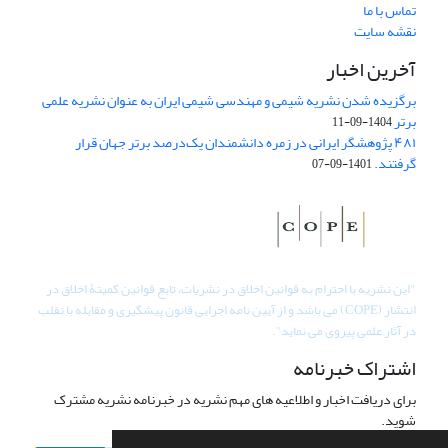
تماس با ما
نقشه سایت
آخرین اخبار
برگزیده شدن نشریه شیمی و مهندسی شیمی ایران به عنوان نشریه علمی
برتر
1404-09-11
۴۸۱ پژوهشگر ایرانی در زمره دانشمندان یک‌درصد برتر جهان قرار
گرفتند.
1401-09-07
"
این نشریه با احترام به قوانین اخلاق در نشریات، تابع قوانین کمیتۀ اخلاق در
انتشار (COPE) می باشد و از آیین نامه اجرایی قانون پیشگیری و مقابله با تقلب
در آثار علمی پیروی می نماید".
اشتراک خبرنامه
برای دریافت اخبار و اطلاعیه های مهم نشریه در خبرنامه نشریه مشترک
شوید.