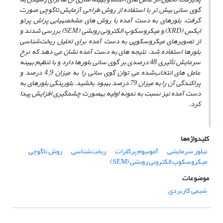
گوی­ سانی بیش ­تر با استفاده از روش طراحی آزمایش تاگوچی صورت
گرفت. بلورهای به دست آمده با روش ­های مشخصه­یابی پراش
پرتو
ایکس (
XRD
) و میکروسکوپ الکترونی روبشی (
SEM
) بررسی شدند و
از تصویرهای میکروسکوپی به دست آمده
برای
تحلیل
ریخت‌شناسی
بلورها استفاده شد. نتیجه­ های به دست آمده نشان می­ دهد که نرخ
سرمایش تأثیری 48 درصدی بر گوی ­سانی
بلورها دارد و با تنظیم بهینه
عامل­ های انتخاب‌شده می ­توان گوی ­سانی را به میزان 4
9 درصد و
/
پراکندگی آن
را به میزان 79 درصد بهبود بخشید. بلورینگی بلورهای به
دست آمده نیز نسبت به نمونه اولیه به­صورت چشمگیری افزایش پیدا
کرد.
کلیدواژه‌ها
تبلور سرمایشی
آمونیوم پرکلرات
ریخت‌شناسی
روش تاگوچی
میکروسکوپ الکترونی روبشی (SEM)
موضوعات
شیمی کاربردی