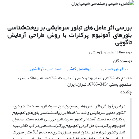
بررسی اثر عامل های تبلور سرمایشی بر ریخت‌شناسی
بلورهای آمونیوم پرکلرات با روش طراحی آزمایش
تاگوچی
نوع مقاله : علمی-پژوهشی
نویسندگان
سید قربان حسینی
ابوالفضل کاشی
اسماعیل بذرافشان
مجتمع دانشگاهی شیمی و مهندسی شیمی ، دانشگاه صنعتی مالک اشتر،
صندوق پستی 3454-16765 تهران، ایران
چکیده
در این پژوهش، اثر عامل­ هایی همچون نرخ سرمایش، نسبت دانه­ ریزی،
الگوی دمایی سرمایش و شدت اختلاط بر ریخت‌شناسی بلورهای آمونیوم
پرکلرات به دست آمده از تبلور سرمایشی بررسی شده است. محلول
آمونیوم پرکلرات با حل کردن آمونیوم پرکلرات صنعتی در آب مقطر تهیه
شد و تبلور دوباره در مخزن تبلور همزن­ داری
به حجم 3
1 لیتر صورت
/
پذیرفت. تحلیل اثر عامل ­های اختلاط و بهینه ­سازی آن ­ها برای رسیدن به