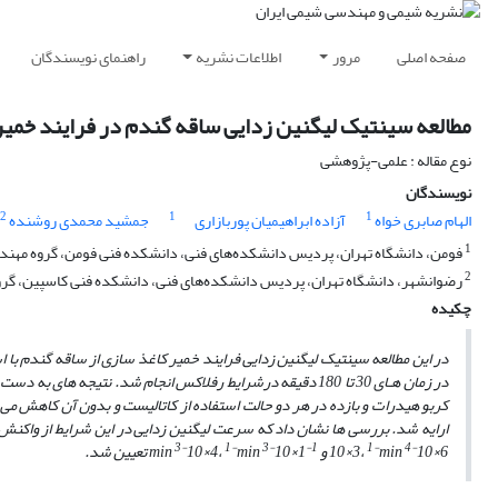
صفحه اصلی
مرور
اطلاعات نشریه
راهنمای نویسندگان
مطالعه سینتیک لیگنین زدایی ساقه گندم در فرایند خمیر
نوع مقاله : علمی-پژوهشی
نویسندگان
2
1
1
الهام صابری خواه
آزاده ابراهیمیان پوربازاری
جمشید محمدی روشنده
1
فومن، دانشگاه تهران، پردیس دانشکده‌های فنی، دانشکده فنی فومن، گروه مه
2
رضوانشهر، دانشگاه تهران، پردیس دانشکده‌های فنی، دانشکده فنی کاسپین، گ
چکیده
در این مطالعه سینتیک لیگنین زدایی فرایند خمیر کاغذ سازی از ساقه گندم با استفاده از 
در زمان‌ هـای 30 تا 180 دقیقه درشرایط رفلاکس انجام شد. نتیج
کربو هیدرات و بازده
در هر دو حالت استفاده از کاتالیست و بدون آن کاهش می ‌
ارایه شد. بررسی‌ ها نشان داد که سرعت لیگنین زدایی در این شرایط از واکنش مـ
3-
1-
3-
1-
1-
4-
6 و
×
10
min
،
3
×
10
1
×
10
min
4،
×
10
min
تعیین شد.