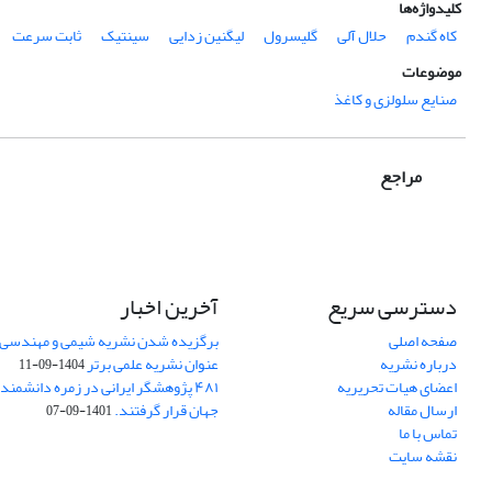
کلیدواژه‌ها
کاه گندم
حلال آلی
گلیسرول
لیگنین زدایی
سینتیک
ثابت سرعت
موضوعات
صنایع سلولزی و کاغذ
مراجع
دسترسی سریع
آخرین اخبار
صفحه اصلی
برگزیده شدن نشریه شیمی و مهندسی ش
درباره نشریه
عنوان نشریه علمی برتر
1404-09-11
اعضای هیات تحریریه
۴۸۱ پژوهشگر ایرانی در زمره دانشمن
ارسال مقاله
جهان قرار گرفتند.
1401-09-07
تماس با ما
نقشه سایت