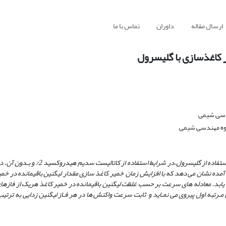
ارسال مقاله
داوران
تماس با ما
 کاغذسازی با گلیسرول
ندسی شیمی
روه مهندسی شیمی
گلیسرول،در شرایط استفاده از کاتالیست سدیم هیدروکسید 2% و بـدون آن، در دمای
ه‌ های به‌ دست آمده نشان می‌ دهد که با افزایش زمان خمیر کاغذ سازی مقدار لیگنین باقیمانده در 
یابد. معادله‌ های سرعت بر حسب غلظت لیگنین باقیمانده در خمیر کاغذ هریک از فازهای
رتبه اول پیروی می‌ نمـاید و ثابت سرعت واکنش‌ ها در هر فـاز لیگنین زدایی به ‌ترتیب