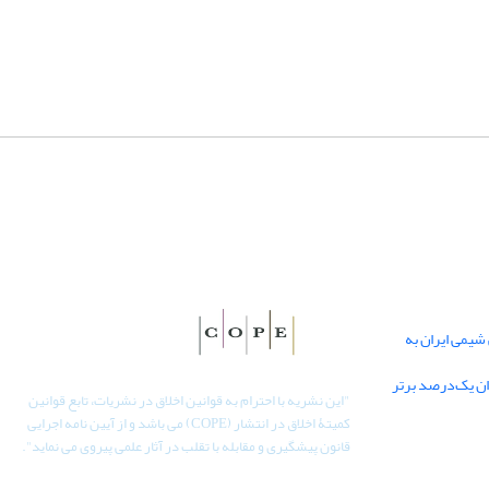
یمی ایران به
دان یک‌درصد برتر
"
این نشریه با احترام به قوانین اخلاق در نشریات، تابع قوانین
کمیتۀ اخلاق در انتشار (COPE) می باشد و از آیین نامه اجرایی
قانون پیشگیری و مقابله با تقلب در آثار علمی پیروی می نماید".