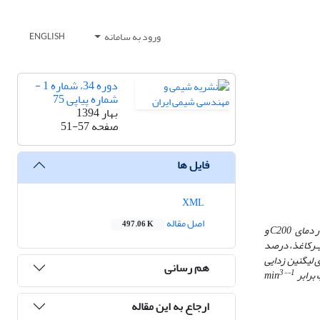
ورود به سامانه
ENGLISH
دوره 34، شماره 1 -
شماره پیاپی 75
بهار 1394
صفحه
51-57
فایل ها
XML
اصل مقاله
497.06 K
°
C
200 و
خمیـرکاغذ، درصد
 لیگنین زدایی
هم رسانی
3-
1-
 برابر
min
ارجاع به این مقاله