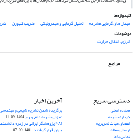
ی‌شود. استفاده از این شاخص نشان می‌دهد، حجم مبدل‌ها با پره‌‌های موج‌دار ناپ
کلیدواژه‌ها
مبدل های گرمایی فشرده
تحلیل گرمایی و هیدرولیکی
ضریب کلبورن
ضری
موضوعات
انرژی، انتقال حرارت
مراجع
دسترسی سریع
آخرین اخبار
صفحه اصلی
برگزیده شدن نشریه شیمی و مهندسی ش
درباره نشریه
عنوان نشریه علمی برتر
1404-09-11
اعضای هیات تحریریه
۴۸۱ پژوهشگر ایرانی در زمره دانشمن
ارسال مقاله
جهان قرار گرفتند.
1401-09-07
تماس با ما