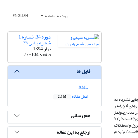
ورود به سامانه
ENGLISH
دوره 34، شماره 1 -
شماره پیاپی 75
بهار 1394
صفحه
77-104
فایل ها
XML
اصل مقاله
2.7 M
مایی فشرده به
شدت به نوع و پارامترهای هندسی سطوح انتقال گرما وابسته است و می‌تواند در قالب ضریب ‌های گرمایی کلبورن و هیدرولیکی فنینگ ارایه ‌شود. به‌ همین رو، ابتدا اثرهای 4 پارامتر
ین ضریب‌ها در بازه گسترده ‌ای از عدد رینولدز
هم رسانی
(15000£Re£100) بررسی شد. سپس به منظور افزایش انتقال گرما و با هدف بهبود بازده مبدل‌ به واسطه‌ی تغییر در هندسه، دو نوع پره موج ‌دار با دیواره‌های ناپیوسته‌ی (افست‌دار) S
 دو پارامتر b و g سبب افزایش ضریب‌های کلبورن و اصطکاک
ارجاع به این مقاله
ی موج‌دار پیوسته (بدون افست) ارایه م