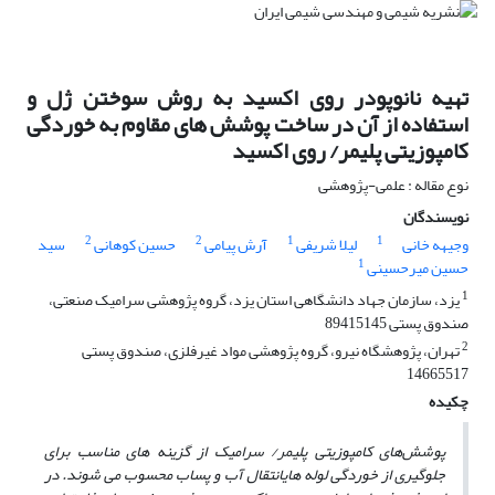
تهیه نانوپودر روی اکسید به روش سوختن ژل و
استفاده از آن در ساخت پوشش های مقاوم به خوردگی
کامپوزیتی پلیمر/ روی اکسید
نوع مقاله : علمی-پژوهشی
نویسندگان
2
2
1
1
وجیهه خانی
لیلا شریفی
آرش پیامی
حسین کوهانی
سید
1
حسین میرحسینی
1
یزد، سازمان جهاد دانشگاهی استان یزد، گروه پژوهشی سرامیک صنعتی،
صندوق پستی 89415145
2
تهران، پژوهشگاه نیرو، گروه پژوهشی مواد غیرفلزی، صندوق پستی
14665517
چکیده
پوشش‌های کامپوزیتی پلیمر/ سرامیک از گزینه های مناسب برای
جلوگیری از خوردگی لوله‌ هایانتقال آب و پساب محسوب می‌ شوند. در