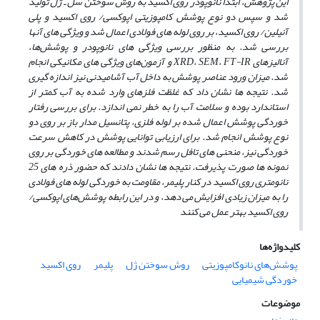
این پژوهش، ابتدا نانوپودر روی اکسید به روش سوختن سل ـ ژل تولید
شد و سپس دو نوع پوشش کامپوزیتی اپوکسی/ روی اکسید و پلی
آنیلین/ روی اکسید، بر روی لوله‌ های فولادی اعمال شد و ویژگی ‌های آنها
بررسی شد. به منظور بررسی ویژگی‌ های نانوپودر و پوشش‌ها،
آنالیزهای XRD، SEM، FT-IR و آزمون‌های ویژگی‌ های مکانیکی انجام
شد. میزان ورود عناصر پوشش به داخل آب آشامیدنی نیز اندازه ‌گیری
شد. نتیجه‌ ها نشان داد که غلظت فلزهای وارد شده به آب کمتر از
استاندارد بوده و سلامت آب را به خطر نمی ‌اندازد. برای بررسی رفتار
خوردگی پوشش اعمال شده بر لوله فلزی، پتانسیل مدار باز بر روی دو
نوع پوشش انجام شد. برای ارزیابی توانایی پوشش در کاهش سرعت
خوردگی نیز، منحنی‌ های تافل رسم شدند و مطالعه‌ های خوردگی بر روی
نمونه‌ ها صورت پذیرفت. نتیجه‌ ها نشان دادند که حضور ذره ‌های 25
نانومتری روی اکسید در کنار پلیمر، مقاومت به خوردگی لوله‌ های فولادی
را به میزان زیادی افزایش می ‌دهد، و در این رابطه پوشش‌های اپوکسی/
روی اکسید بهتر عمل می‌ کنند
کلیدواژه‌ها
پوشش‌های نانوکامپوزیتی
روش سوختن ژل
پلیمر
روی اکسید
خوردگی شیمیایی
موضوعات