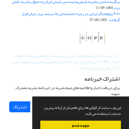
برگزیده شدن نشریه شیمی و مهندسی شیمی ایران به عنوان نشریه علمی
برتر
1404-09-11
۴۸۱ پژوهشگر ایرانی در زمره دانشمندان یک‌درصد برتر جهان قرار
گرفتند.
1401-09-07
"
این نشریه با احترام به قوانین اخلاق در نشریات، تابع قوانین کمیتۀ اخلاق در
انتشار (COPE) می باشد و از آیین نامه اجرایی قانون پیشگیری و مقابله با تقلب
در آثار علمی پیروی می نماید".
اشتراک خبرنامه
برای دریافت اخبار و اطلاعیه های مهم نشریه در خبرنامه نشریه مشترک
شوید.
اشتراک
این وب سایت از کوکی ها برای اطمینان از ارائه بهترین
خدمات استفاده می کند.
متوجه شدم