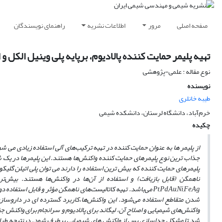
صفحه اصلی
مرور
اطلاعات نشریه
راهنمای نویسندگان
تهیه پلیمر حمایت کننده پالادیوم، برپایه پلی وینیل الکل و
نوع مقاله : علمی-پژوهشی
نویسنده
طیبه خانلری
خرم‌آباد، دانشگاه لرستان، دانشکده شیمی
چکیده
از پلیمر ها به‌ عنوان حمایت کننده در تهیه ترکیب‌های آلی استفاده زیادی می 
جذاب ترین نوع پلیمرهای حمایت کننده واکنش‌ها هستند. این پلیمرها در یک شکل
پلیمرهای حمایت کننده که بیش‌ ترین استفاده را دارند می توان پلی اتیلن گلیکو
ناهمگن (قابل بازیافت) و استفاده از آن‌ها در واکنش‌ها هستند. بیش‌ترین
Pt,Pd,Au,Ni,Fe,Ag
می‌باشد. تهیه کاتالیست‌های ناهمگن مؤثر و قابل استفاده دوب
شدن متقاطع استفاده می‌شود. این واکنش‌ها،کاربرد گسترده ای در داروساز
واکنش‌های شیمیایی و اصلاح آن، لیگاند برای پالادیوم و سرانجام برای واکنش
شد تا مشکل جداسازی پس از واکنش های شیمیایی برطرف شود. درنتیجه طراحی 