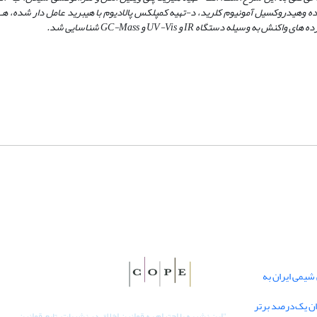
ده وهیدروکسیل آمونیوم کلرید، د-تهیه کمپلکس پالادیوم با هیبرید عامل‌ دار شده، ه
ده‌ های واکنش به‌ وسیله دستگاه
IR
و
UV-Vis
و
GC-Mass
شناسایی شد
.
یمی ایران به
دان یک‌درصد برتر
"
این نشریه با احترام به قوانین اخلاق در نشریات، تابع قوانین