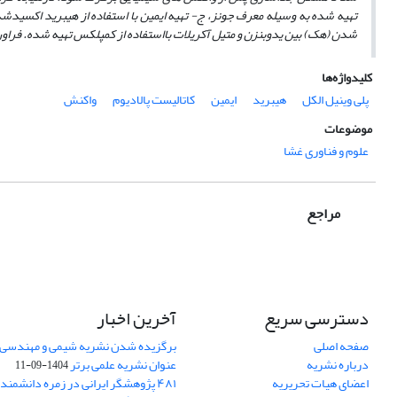
تهیه شده به‌ وسیله معرف جونز، ج- تهیه ایمین با استفاده از هیبرید اکسیدش
شدن (هک) بین یدوبنزن و متیل آکریلات بااستفاده از کمپلکس تهیه شده. فراور
کلیدواژه‌ها
پلی وینیل الکل
هیبرید
ایمین
کاتالیست پالادیوم
واکنش
موضوعات
علوم و فناوری غشا
مراجع
دسترسی سریع
آخرین اخبار
صفحه اصلی
برگزیده شدن نشریه شیمی و مهندسی ش
درباره نشریه
عنوان نشریه علمی برتر
1404-09-11
اعضای هیات تحریریه
۴۸۱ پژوهشگر ایرانی در زمره دانشمن