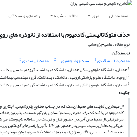
صفحه اصلی
مرور
اطلاعات نشریه
راهنمای نویسندگان
حذف فتوکاتالیستی کادمیوم با استفاده از نانوذره های رو
نوع مقاله : علمی-پژوهشی
نویسندگان
3
2
1
محمدرضا سمرقندی
سید جواد جعفری
محمدتقی صمدی
1
همدان، دانشگاه علوم پزشکی همدان، دانشکده بهداشت، گروه مهندسی بهداشت
2
ارومیه، دانشگاه علوم پزشکی ارومیه، دانشکده بهداشت، گروه مهندسی بهداشت 
3
همدان، دانشگاه علوم پزشکی همدان، دانشکده بهداشت، گروه مهندسی بهداشت
چکیده
از مهم‌ترین آلاینده‌های محیط زیست که در پساپ صنایع پتروشیمی، آبکاری و
کادمیوم) می‌ باشد که برای محیط زیست و انسان زیان‌ آور هستند. بنابراین هدف
تاریکی به تعادل رسید. سپس در حضور نور
UV
، تأثیر پارامتر‌های گوناگون بررس
به دست آمد. سپس، تأثیر میزان نانو ذره‌ها، غلظت کادمیوم، زمان مواجهه و