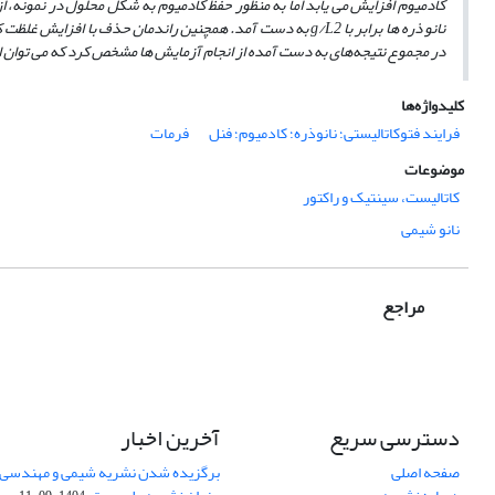
کادمیوم افزایش می‌ یابد اما به منظور حفظ کادمیوم به شکل محلول در نمونه، از 7
نانو ذره ‌ها برابر با
2 به دست آمد. همچنین راندمان حذف با افزایش غلظت کادمیوم کاهش یافت. مشخص شد که حضور فنل و فرمات سبب افزایش کارایی حذف کادمیوم می ‌شود.
g/L
در مجموع نتیجه‌های به دست آمده از انجام آزمایش ‌ها مشخص کرد که می ‌توان ا
کلیدواژه‌ها
فرایند فتوکاتالیستی؛ نانوذره؛ کادمیوم؛ فنل
فرمات
موضوعات
کاتالیست، سینتیک و راکتور
نانو شیمی
مراجع
دسترسی سریع
آخرین اخبار
صفحه اصلی
برگزیده شدن نشریه شیمی و مهندسی ش