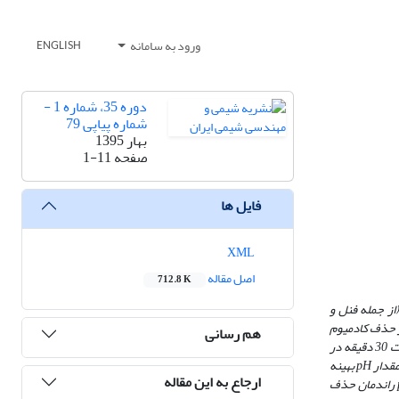
ورود به سامانه
ENGLISH
دوره 35، شماره 1 -
شماره پیاپی 79
بهار 1395
صفحه
1-11
فایل ها
XML
اصل مقاله
712.8 K
از جمله فنل و
ر حذف کادمیوم
هم رسانی
دو ظرفیتی از محیط‌ های آبی در حضور فنل و فرمات در سامانه ناپیوسته می‌ باشد. ابتدا ساخت راکتور صورت گرفت. برای بررسی نقش فرایند جذب، محلول به مدت 30 دقیقه در
مقدار
pH
بهینه
ارجاع به این مقاله
راندمان حذف