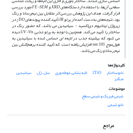
حساس‌ سازی شدند. ساختار بلوری و فازی این لایه‌‌ها و ریخت شناسی
سطحی آن‌ها، با استفاده از دستگاه‌های XRD و FE-SEM مورد بررسی
قرار گرفت. هدف این پژوهش بررسی اثر متقابل بین نیم‌رسانا و رنگ
بود،‍‍ نتیجه‌های به دست آمده از پرتو IR تأیید کننده پیوندهای
TiO
در
2
زیروژل تیتانیوم دی‌اکسید - سیانیدین می‌ باشد، که حضور رنگ در
ساختار را تأیید می ‌کند. همچنین با توجه به پرتو جذبی UV-Vis دیده
می‌ شود که بیشینه جذب در لایه‌ه ای حساس شده با سیانیدین به
طول‌موج nm 595 افزایش یافته است، که تأیید کننده برهم‌کنش بین
نیم رسانا و رنگ می‌ باشد.
کلیدواژه‌ها
نانوساختار
2TiO
لایه نشانی غوطه وری
سل ـ ژل
سیانیدین
منگنز
موضوعات
شیمی فیزیک و شیمی سطح
نانو شیمی
مراجع