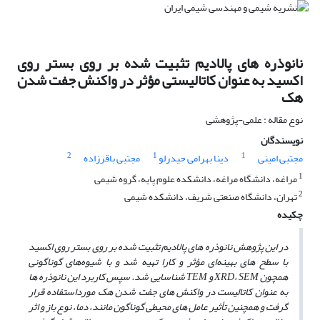
نانوذره های پالادیم تثبیت شده بر روی بستر روی
اکسید به عنوان کاتالیستی مؤثر در واکنش جفت شدن
هک
نوع مقاله : علمی-پژوهشی
نویسندگان
2
1
1
مجتبی امینی
دینا بهرامی حیدرلو
مجتبی باقرزاده
1
مراغه، دانشگاه مراغه، دانشکده علوم پایه، گروه شیمی
2
تهران، دانشگاه صنعتی شریف، دانشکده شیمی
چکیده
در این پژوهش نانوذره‌ های پالادیم تثبیت شده بر روی بستر روی اکسید
با سطح ‌های بهینه‌ای مؤثر و کارا تهیه شد و با شیوه‌های گوناگونی
همچون XRD، SEM و TEM شناسایی شد. سپس کاربرد این نانوذره‌ ها
به عنوان کاتالیست در واکنش‌ های جفت شدن هک مورداستفاده قرار
گرفت و همچنین تأثیر عامل‌ های محیطی گوناگون مانند، دما، نوع باز و اثر