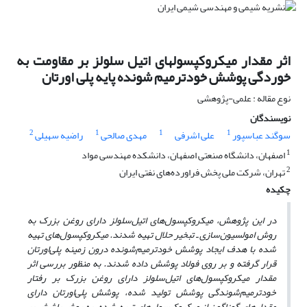
اثر مقدار میکروکپسولهای اتیل سلولز بر مقاومت به
خوردگی پوشش خودترمیم شونده پایه پلی اورتان
نوع مقاله : علمی-پژوهشی
نویسندگان
2
1
1
1
سوگند عباسپور
علی اشرفی
مهدی صالحی
راضیه سهیلی
1
اصفهان، دانشگاه صنعتی اصفهان، دانشکده مهندسی مواد
2
تهران، شرکت ملی پخش فراورده‌های نفتی ایران
چکیده
در این پژوهش، میکروکپسول‌های اتیل‌سلولز دارای روغن بزرک به
روش امولسیون‌سازی ـ تبخیر حلال تهیه شدند. میکروکپسول‌های تهیه
شده با هدف ایجاد پوشش خودترمیم‌شونده درون زمینه پلی‌اورتان
قرار گرفته و
بر روی فولاد پوشش داده شدند. به منظور بررسی اثر
مقدار میکروکپسول‌های اتیل‌سلولز دارای روغن بزرک بر رفتار
خودترمیم‌شوندگی پوشش تولید شده، پوشش پلی‌اورتان دارای
مقدارهای گوناگون از میکروکپسول‌های تهیه شده، به روش پاشش بر