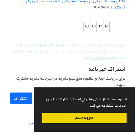
۴۸۱ پژوهشگر ایرانی در زمره دانشمندان یک‌درصد برتر جهان قرار
گرفتند.
1401-09-07
"
این نشریه با احترام به قوانین اخلاق در نشریات، تابع قوانین کمیتۀ اخلاق در
انتشار (COPE) می باشد و از آیین نامه اجرایی قانون پیشگیری و مقابله با تقلب
در آثار علمی پیروی می نماید".
اشتراک خبرنامه
برای دریافت اخبار و اطلاعیه های مهم نشریه در خبرنامه نشریه مشترک
شوید.
اشتراک
این وب سایت از کوکی ها برای اطمینان از ارائه بهترین
خدمات استفاده می کند.
متوجه شدم
سامانه مدیریت نشریات علمی.
طراحی و پیاده سازی از
سیناوب