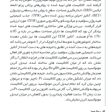
گرفته شد. کاتالیست‌ های تهیه شده با روش‌های پراش پرتو اشعه
ایکس (XRD)، اندازه‌گیری مساحت سطح با روش جذب‌سطحی نیتروژن
(BET)، آنالیز احیای برنامه ریزی شده دمایی (TPR)، جذب شیمیایی
هیدروژن سولفید و میکروسکوپ الکترونی عبوری (TEM) مورد ارزیابی
قرار گرفتند. بررسی ویژگی‌ های ساختاری کاتالیست های تهیه شده
بیانگر آن بود که کاتالیست ‌ها دارای مساحت سطحی در بازه ‌ی 85 تا
2
/g
m 179 هستند. آنالیز TEM این کاتالیست‌ ها نیز نشان دهنده
ساختار نانوبلورهای با متوسط اندازه کوچک تر از 5 نانومتر می‌ باشد که
نتیجه‌های به ‌دست آمده در تطابق با نتیجه‌ های به‌ دست آمده از آنالیز
جذب شیمیایی هیدروژن سولفید برای محاسبه اندازه بلوری فلز فعال
می باشد. همچنین بررسی فعالیت کاتالیست ‌ها در فرایند انتقال آب گاز
نشان داد که از میان کاتالیست ‌های ساخته شده، تبدیل کربن
مونوکسید بر روی کاتالیست‌ های Rh و Ru بیش ‌تر بوده که ناشی از انجام
همزمان واکنش جانبی متاناسیون می ‌باشد. نتیجه ‌های کاتالیستی نشان
داد که میزان تشکیل متان بر روی کاتالیست Pt
ناچیز بوده و می‌توان
چنین بیان کرد که تمام تبدیل کربن مونوکسید برروی این کاتالیست
مربوط به واکنش انتقال آب – گاز می ‌باشد. افزون بر این، کاتالیست Pt در
مدت زمان 10 ساعت فعالیت پایداری را بدون کاهش در میزان تبدیل
مونوکسید کربن نمایش داد.
کلیدواژه‌ها