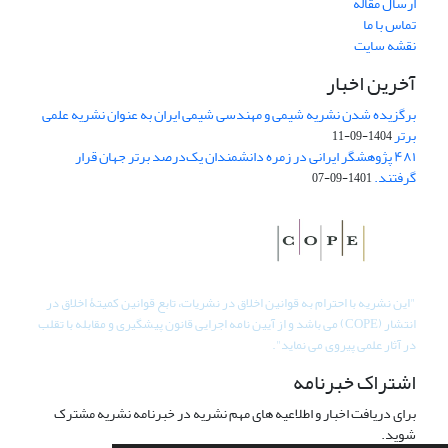
ارسال مقاله
تماس با ما
نقشه سایت
آخرین اخبار
برگزیده شدن نشریه شیمی و مهندسی شیمی ایران به عنوان نشریه علمی
برتر
1404-09-11
۴۸۱ پژوهشگر ایرانی در زمره دانشمندان یک‌درصد برتر جهان قرار
گرفتند.
1401-09-07
"
این نشریه با احترام به قوانین اخلاق در نشریات، تابع قوانین کمیتۀ اخلاق در
انتشار (COPE) می باشد و از آیین نامه اجرایی قانون پیشگیری و مقابله با تقلب
در آثار علمی پیروی می نماید".
اشتراک خبرنامه
برای دریافت اخبار و اطلاعیه های مهم نشریه در خبرنامه نشریه مشترک
شوید.