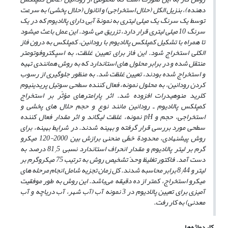
دهنده)، بنزیل الکل (حلال استخراجی) و اتانول (حلال پخشی) به سرعت
توسط یک سرنگ یک میلی لیتری به نمونة آبی دارای پالادیوم که در یک
سرنگ 10 میلی لیتری قرار دارد، تزریق می‌ شود. این عمل باعث می
شود
تا همراه با تشکیل کمپلکس پالادیوم با رودانین، کمپلکس به درون فاز
الکلی استخراج شود. این فاز برای تعیین غلظت،
به اسپکتروفوتومتر
منتقل شده و در برابر محلول‌ های استاندارد که به روش همانندی تهیه
و استخراج شده بودند، تعیین غلظت شد. به منظور جلوگیری از رسوب
کردن رودانین، به محلول نمونه، فعال کننده سطحی سوتیل پریدینیوم
کلرید منوهیدرات افزوده شد. اثر پارامترهای مؤثّر بر استخراج
کمپلکس پالادیوم ـ رودانین مانند نوع و حجم حلال‌ های پخشی و
استخراجی، حجم و
pH
نمونه، غلظت لیگاند و اثر مقدار فعال کننده
سطحی مورد بررسی قرار گرفته و بهینه شدند. در شرایط بهینه، برای
روش پیشنهادی، محدودة خطّی منحنی برازش بین 2000-120 میکرو
گرم بر لیتر پالادیوم و مقدار انحراف استاندارد نسبی 81
5 درصد به
/
دست آمد. فاکتور تغلیظ و
حدّ تشخیص روش به ترتیب 75 میکروگرم بر
لیتر و 8
44 برابر محاسبه شدند. کل زمان تجزیه شامل انجام مرحله‌ های
/
میکرو استخراج، کمتر از ده دقیقه می‌باشد. این روش به طور موفقیت
آمیزی برای تعیین پالادیوم در 3 نمونه آب (آب شهر، آب دریاچه و آب
معدنی) به ‌کار رفت.
کلیدواژه‌ها