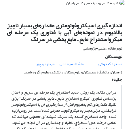
اندازه گیری اسپکتروفوتومتری مقدارهای بسیار ناچیز
پالادیوم در نمونه‌های آبی با فناوری یک مرحله ای
میکرواستخراج مایع ـ مایع پخشی در سرنگ
نوع مقاله : علمی-پژوهشی
نویسندگان
مسعود کیخوائی
ماشاالله رحمانی
مریم مهرپور
زاهدان، دانشگاه سیستان و بلوچستان، دانشکده علوم، گروه شیمی
چکیده
در این مقاله، یک روش جدید استخراج یک مرحله ای سریع و آسان
»
«
براساس فناوری
میکرو استخراج مایع ـ مایع پخشی در سرنگ
برای
تغلیظ مقدارهای کم پالادیوم قبل از اندازه‌گیری آن با اسپکتروفوتومتر
فرابنفش ـ مرئی مجهز به میکرو کووت معرفی شده است. در روش ارایه
شده، واحد استخراج کننده یک سرنگ شیشه ای معمولی می
باشد که
تمامی مرحله‌ های استخراج، تغلیظ و جداسازی
در آن انجام می‌ شود.
روش کار به این صورت است که مخلوطی از رودانین (عامل کمپلکس