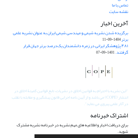
تماس با ما
نقشه سایت
آخرین اخبار
برگزیده شدن نشریه شیمی و مهندسی شیمی ایران به عنوان نشریه علمی
برتر
1404-09-11
۴۸۱ پژوهشگر ایرانی در زمره دانشمندان یک‌درصد برتر جهان قرار
گرفتند.
1401-09-07
"
این نشریه با احترام به قوانین اخلاق در نشریات، تابع قوانین کمیتۀ اخلاق در
انتشار (COPE) می باشد و از آیین نامه اجرایی قانون پیشگیری و مقابله با تقلب
در آثار علمی پیروی می نماید".
اشتراک خبرنامه
برای دریافت اخبار و اطلاعیه های مهم نشریه در خبرنامه نشریه مشترک
شوید.